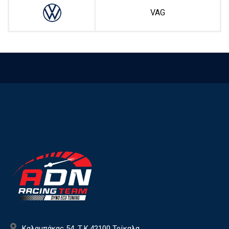
VAG
Καλαμπάκας 54, Τ.Κ.42100 Τρίκαλα