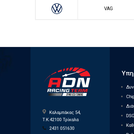
VAG
Υπη
Δυν
Chi
Διά
Καλαμπάκας 54,
DSG
Τ.Κ.42100 Τρίκαλα
Καθ
2431 051630