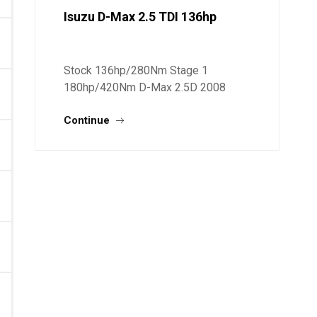
Isuzu D-Max 2.5 TDI 136hp
Stock 136hp/280Nm Stage 1
180hp/420Nm D-Max 2.5D 2008
136hp Stage 1 180hp/420N D-Max
Continue
2.5D 2008 136hp Stage 1
180hp/420N Ακόμα ένα επιτυχημένο
D-Max από Λάρισα σήμερα. είχε
παράλληλο και έβγαζε 156hp με το
δικό μας λογισμικό Μπλε γράφημα
είναι στα…