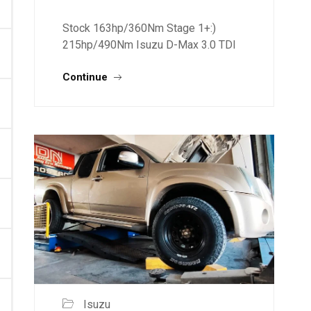
Stock 163hp/360Nm Stage 1+:)
215hp/490Nm Isuzu D-Max 3.0 TDI
163hp Stage 1:)+ 215HP/490Nm
Continue
Isuzu D-Max 3.0 TDI 163hp Stage
1:)+ 215HP/490Nm
Isuzu