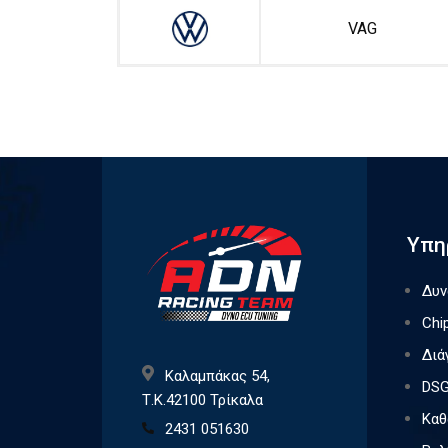
VAG
Υπη
Δυν
Chi
Διά
Καλαμπάκας 54,
DSG
Τ.Κ.42100 Τρίκαλα
Καθ
2431 051630