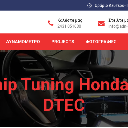
Ωράριο Δευτέρα-Π
Καλέστε μας
Στείλτε μ
2431 051630
info@adn-r
ΔΥΝΑΜΌΜΕΤΡΟ
PROJECTS
ΦΩΤΟΓΡΑΦΊΕΣ
ip Tuning Honda 
DTEC