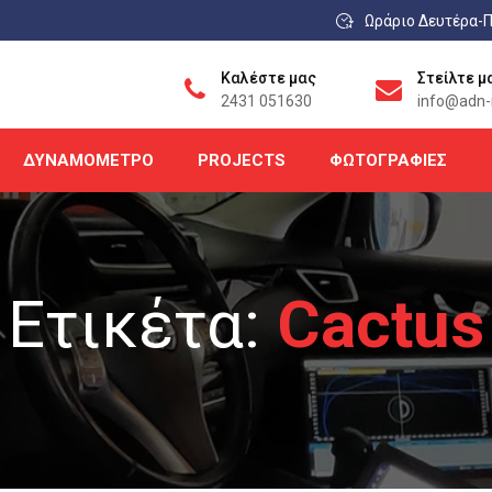
Ωράριο Δευτέρα-Π
Καλέστε μας
Στείλτε μ
2431 051630
info@adn-r
ΔΥΝΑΜΌΜΕΤΡΟ
PROJECTS
ΦΩΤΟΓΡΑΦΊΕΣ
Ετικέτα:
Cactus