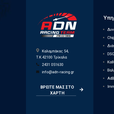
Υπη
Δυν
Chi
Διά
Καλαμπάκας 54,
DSG
Τ.Κ.42100 Τρίκαλα
Καθ
2431 051630
Βαλ
info@adn-racing.gr
AdB
Imm
ΒΡΕΊΤΕ ΜΑΣ ΣΤΟ
ΧΆΡΤΗ