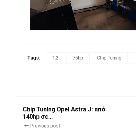
Tags:
1.2
75hp
Chip Tuning
Chip Tuning Opel Astra J: από
140hp σε...
Previous post