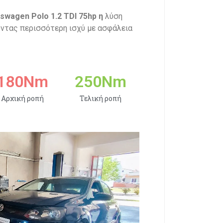
swagen Polo 1.2 TDI 75hp η
λύση
ζοντας περισσότερη ισχύ με ασφάλεια
180
Nm
250
Nm
Αρχική ροπή
Τελική ροπή