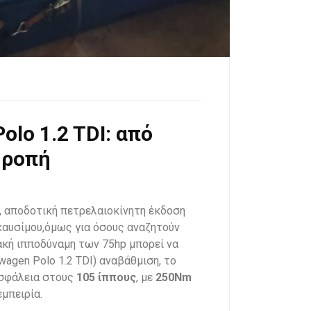
lo 1.2 TDI: από
 ροπή
ρή, αποδοτική πετρελαιοκίνητη έκδοση
καυσίμου,όμως για όσους αναζητούν
ακή ιπποδύναμη των 75hp μπορεί να
wagen Polo 1.2 TDI) αναβάθμιση, το
ασφάλεια στους
105
ίππους
, με
250Nm
μπειρία.