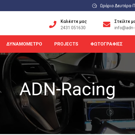
Ωράριο Δευτέρα-Π
Καλέστε μας
Στείλτε μ
2431 051630
info@adn-r
ΔΥΝΑΜΌΜΕΤΡΟ
PROJECTS
ΦΩΤΟΓΡΑΦΊΕΣ
ADN-Racing