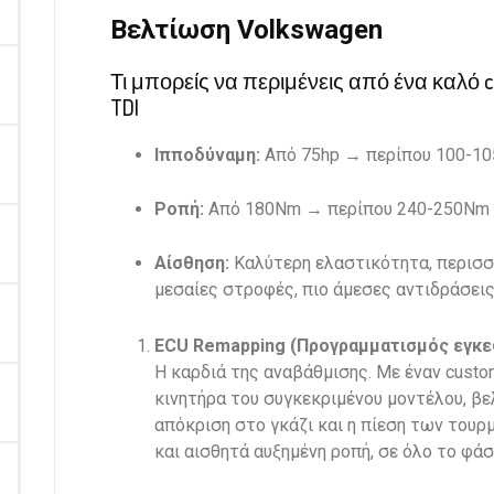
Βελτίωση Volkswagen
Τι μπορείς να περιμένεις από ένα καλό ch
TDI
Ιπποδύναμη:
Από 75hp → περίπου 100-10
Ροπή:
Από 180Nm → περίπου 240-250Nm
Αίσθηση:
Καλύτερη ελαστικότητα, περισσ
μεσαίες στροφές, πιο άμεσες αντιδράσεις
ECU Remapping (Προγραμματισμός εγκε
Η καρδιά της αναβάθμισης. Με έναν cust
κινητήρα του συγκεκριμένου μοντέλου, βε
απόκριση στο γκάζι και η πίεση των τουρ
και αισθητά αυξημένη ροπή, σε όλο το φ