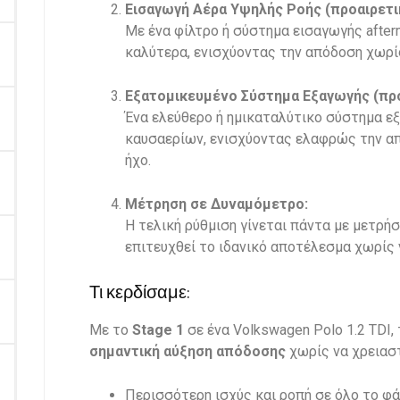
Εισαγωγή Αέρα Υψηλής Ροής (προαιρετι
Με ένα φίλτρο ή σύστημα εισαγωγής afterm
καλύτερα, ενισχύοντας την απόδοση χωρίς
Εξατομικευμένο Σύστημα Εξαγωγής (προ
Ένα ελεύθερο ή ημικαταλύτικο σύστημα ε
καυσαερίων, ενισχύοντας ελαφρώς την απ
ήχο.
Μέτρηση σε Δυναμόμετρο:
Η τελική ρύθμιση γίνεται πάντα με μετρή
επιτευχθεί το ιδανικό αποτέλεσμα χωρίς 
Τι κερδίσαμε:
Με το
Stage 1
σε ένα Volkswagen Polo 1.2 TDI, 
σημαντική αύξηση απόδοσης
χωρίς να χρειαστ
Περισσότερη ισχύς και ροπή σε όλο το 