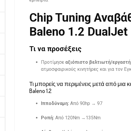
Chip Tuning Αναβά
Baleno 1.2 DualJet
Τι να προσέξεις
Προτίμησε
αξιόπιστο βελτιωτή/εργαστή
ατμοσφαιρικούς κινητήρες και για τον Ε
Τι μπορείς να περιμένεις μετά από μια 
Baleno 1.2
Ιπποδύναμη:
Από 90hp → 97
Ροπή:
Από 120Nm →135Nm