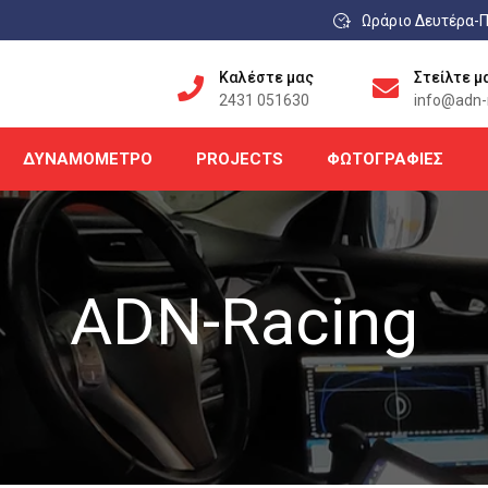
Ωράριο Δευτέρα-Π
Καλέστε μας
Στείλτε μ
2431 051630
info@adn-r
ΔΥΝΑΜΌΜΕΤΡΟ
PROJECTS
ΦΩΤΟΓΡΑΦΊΕΣ
ADN-Racing