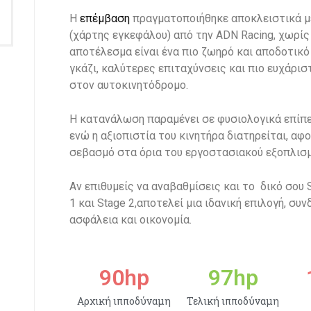
Η
επέμβαση
πραγματοποιήθηκε αποκλειστικά 
(χάρτης εγκεφάλου) από την ADN Racing, χωρίς
αποτέλεσμα είναι ένα πιο ζωηρό και αποδοτικό
γκάζι, καλύτερες επιταχύνσεις και πιο ευχάρισ
στον αυτοκινητόδρομο.
Η κατανάλωση παραμένει σε φυσιολογικά επίπεδ
ενώ η αξιοπιστία του κινητήρα διατηρείται, αφο
σεβασμό στα όρια του εργοστασιακού εξοπλισμ
Αν επιθυμείς να αναβαθμίσεις και το δικό σου S
1 και Stage 2,αποτελεί μια ιδανική επιλογή, σ
ασφάλεια και οικονομία.
90
hp
97
hp
Αρχική ιπποδύναμη
Τελική ιπποδύναμη