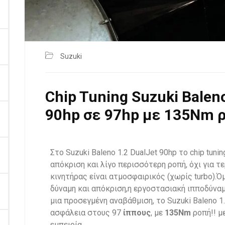
Suzuki
Chip Tuning Suzuki Baleno
90hp σε 97hp με 135Nm 
Στο
Suzuki Baleno 1.2 DualJet 90hp
το chip tuni
απόκριση και λίγο περισσότερη ροπή, όχι για τ
κινητήρας είναι ατμοσφαιρικός (χωρίς turbo).
δύναμη και απόκριση,η εργοστασιακή ιπποδύναμ
μια προσεγμένη αναβάθμιση, το Suzuki Baleno 1
ασφάλεια στους 97
ίππους
, με
135Nm
ροπή!! 
εμπειρία.