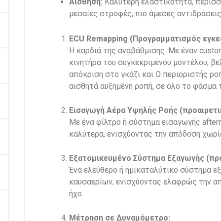
Αίσθηση:
Καλύτερη ελαστικότητα, περισσ
μεσαίες στροφές, πιο άμεσες αντιδράσεις
ECU Remapping (Προγραμματισμός εγκε
Η καρδιά της αναβάθμισης. Με έναν cust
κινητήρα του συγκεκριμένου μοντέλου, βε
απόκριση στο γκάζι και Ο περιοριστής ρο
αισθητά αυξημένη ροπή, σε όλο το φάσμα
Εισαγωγή Αέρα Υψηλής Ροής (προαιρετι
Με ένα φίλτρο ή σύστημα εισαγωγής afterm
καλύτερα, ενισχύοντας την απόδοση χωρίς
Εξατομικευμένο Σύστημα Εξαγωγής (προ
Ένα ελεύθερο ή ημικαταλύτικο σύστημα ε
καυσαερίων, ενισχύοντας ελαφρώς την απ
ήχο.
Μέτρηση σε Δυναμόμετρο: