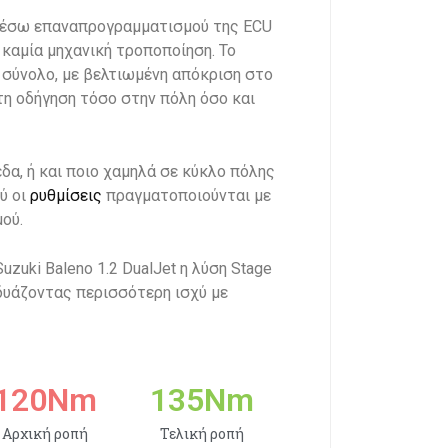
μέσω επαναπρογραμματισμού της ECU
 καμία μηχανική τροποποίηση. Το
 σύνολο, με βελτιωμένη απόκριση στο
τη οδήγηση τόσο στην πόλη όσο και
α, ή και ποιο χαμηλά σε κύκλο πόλης
ύ οι
ρυθμίσεις
πραγματοποιούνται με
ού.
uzuki Baleno 1.2 DualJet η λύση Stage
υνδυάζοντας περισσότερη ισχύ με
120
Nm
135
Nm
Αρχική ροπή
Τελική ροπή