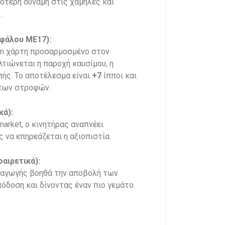
ότερη δύναμη στις χαμηλές και
.
φάλου ME17):
om χάρτη προσαρμοσμένο στον
λτιώνεται η παροχή καυσίμου, η
πής. Το αποτέλεσμα είναι
+7
ίπποι και
 των στροφών.
κά):
arket, ο κινητήρας αναπνέει
 να επηρεάζεται η αξιοπιστία.
αιρετικά):
ξαγωγής βοηθά την αποβολή των
όδοση και δίνοντας έναν πιο γεμάτο