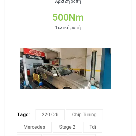
Αρχική ροπή
500
Nm
Τελική ροπή
Tags:
220 Cdi
Chip Tuning
Mercedes
Stage 2
Tdi