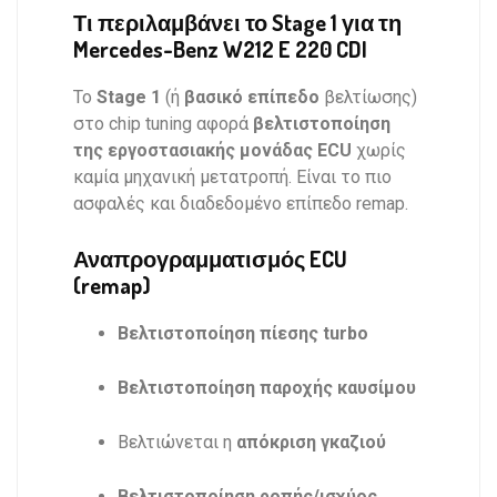
Τι περιλαμβάνει το Stage 1 για τη
Mercedes-Benz W212 E 220 CDI
Το
Stage 1
(ή
βασικό επίπεδο
βελτίωσης)
στο chip tuning αφορά
βελτιστοποίηση
της εργοστασιακής μονάδας ECU
χωρίς
καμία μηχανική μετατροπή. Είναι το πιο
ασφαλές και διαδεδομένο επίπεδο remap.
Αναπρογραμματισμός ECU
(remap)
Βελτιστοποίηση
πίεσης turbo
Βελτιστοποίηση
παροχής καυσίμου
Βελτιώνεται η
απόκριση γκαζιού
Βελτιστοποίηση ροπής/ισχύος