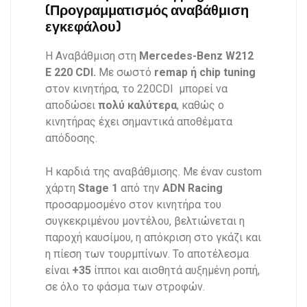
(Προγραμματισμός αναβάθμιση
εγκεφάλου)
Η Αναβάθμιση στη
Mercedes-Benz W212
E 220 CDI
.
Με σωστό
remap ή chip tuning
στον κινητήρα, το 220CDI μπορεί να
αποδώσει
πολύ καλύτερα
, καθώς ο
κινητήρας έχει σημαντικά αποθέματα
απόδοσης.
Η καρδιά της αναβάθμισης. Με έναν custom
χάρτη
Stage 1
από την
ADN Racing
προσαρμοσμένο στον κινητήρα του
συγκεκριμένου μοντέλου, βελτιώνεται η
παροχή καυσίμου, η απόκριση στο γκάζι και
η πίεση των τουρμπίνων. Το αποτέλεσμα
είναι
+35
ίπποι και αισθητά αυξημένη ροπή,
σε όλο το φάσμα των στροφών.