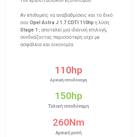
του εργοστασιακού εξοπλισμού.
Αν επιθυμείς να αναβαθμίσεις και το δικό
σου
Opel Astra J 1.7 CDTI 110hp
η λύση
Stage 1
, αποτελεί μια ιδανική επιλογή,
συνδυάζοντας περισσότερη ισχύ με
ασφάλεια και οικονομία.
110
hp
Αρχική ιπποδύναμη
150
hp
Τελική ιπποδύναμη
260
Nm
Αρχική ροπή