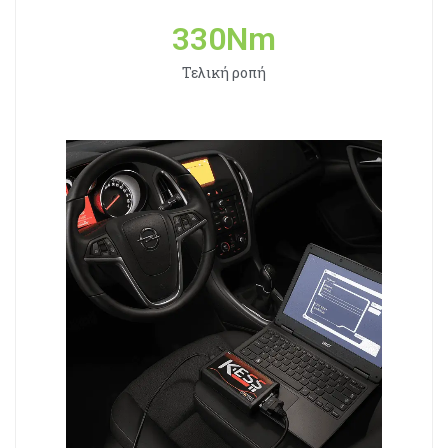
330
Nm
Τελική ροπή