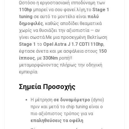
Ωστόσο η εργοστασιακή ιπποδύναμη των
110hp
μπορεί να σου φανεί λίγη,το
Stage 1
tuning
σε αυτό το μοντέλο είναι
πολύ
δημοφιλές
, καθώς αποδίδει θεαματικά
χωρίς να θυσιάζει την αξιοπιστία — αν
γίνει σωστά.Με μια προσεγμένη Βελτίωση
Stage 1
το
Opel Astra J 1.7 CDTI 110hp
,
έφτασε άνετα και με ασφάλεια στους
150
ίππους
, με
330Nm
ροπή!!
μεταμορφώνοντας πλήρως την οδηγική
εμπειρία.
Σημεία Προσοχής
Η μέτρηση
σε δυναμόμετρο
(dyno)
πριν και μετά το chip tuning είναι ο
πιο αξιόπιστος τρόπος για να
επαληθεύσεις τα οφέλη