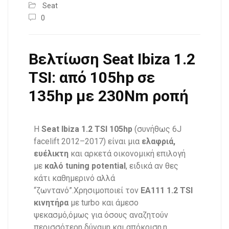
Seat
0
Βελτίωση Seat Ibiza 1.2
TSI: από 105hp σε
135hp με 230Nm ροπή
Η
Seat Ibiza 1.2 TSI 105hp
(συνήθως 6J
facelift 2012–2017) είναι μια
ελαφριά,
ευέλικτη
και αρκετά οικονομική επιλογή
με
καλό tuning potential
, ειδικά αν θες
κάτι καθημερινό αλλά
“ζωντανό”.Χρησιμοποιεί τον
EA111 1.2 TSI
κινητήρα
με turbo και άμεσο
ψεκασμό,όμως για όσους αναζητούν
περισσότερη δύναμη και απόκριση,η