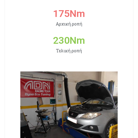
175
Nm
Αρχική ροπή
230
Nm
Τελική ροπή