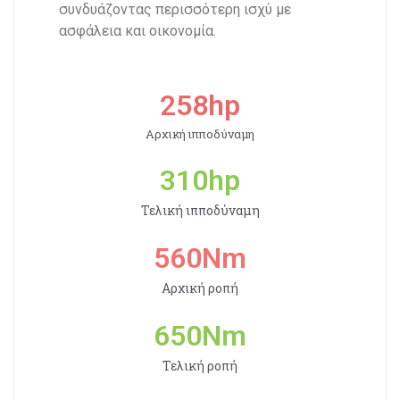
συνδυάζοντας περισσότερη ισχύ με
ασφάλεια και οικονομία.
258
hp
Αρχική ιπποδύναμη
310
hp
Τελική ιπποδύναμη
560
Nm
Αρχική ροπή
650
Nm
Τελική ροπή