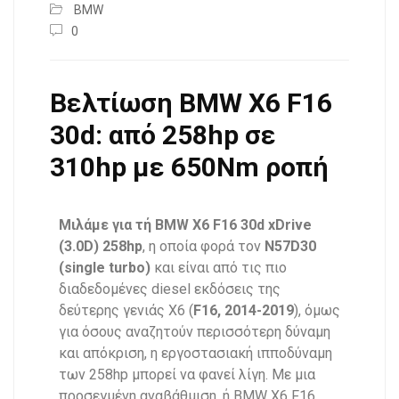
BMW
0
Βελτίωση BMW X6 F16
30d: από 258hp σε
310hp με 650Nm ροπή
Μιλάμε για τή
BMW X6 F16 30d xDrive
(3.0D) 258hp
, η οποία φορά τον
N57D30
(single turbo)
και είναι από τις πιο
διαδεδομένες diesel εκδόσεις της
δεύτερης γενιάς X6 (
F16, 2014-2019
), όμως
για όσους αναζητούν περισσότερη δύναμη
και απόκριση, η εργοστασιακή ιπποδύναμη
των 258hp μπορεί να φανεί λίγη. Με μια
προσεγμένη αναβάθμιση, ή BMW X6 F16